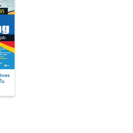
ndows
นใน