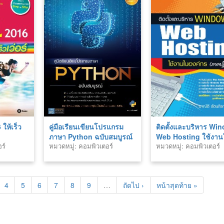
ให้เร็ว
คู่มือเรียนเขียนโปรแกรม
ติดตั้งและบริหาร Wi
ภาษา Python ฉบับสมบูรณ์
Web Hosting ใช้งา
ร์
หมวดหมู่: คอมพิวเตอร์
หมวดหมู่: คอมพิวเตอร์
องค์กร (ภาคปฏิบัติ)
4
5
6
7
8
9
…
ถัดไป ›
หน้าสุดท้าย »