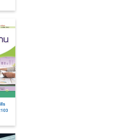
(Ms
2103