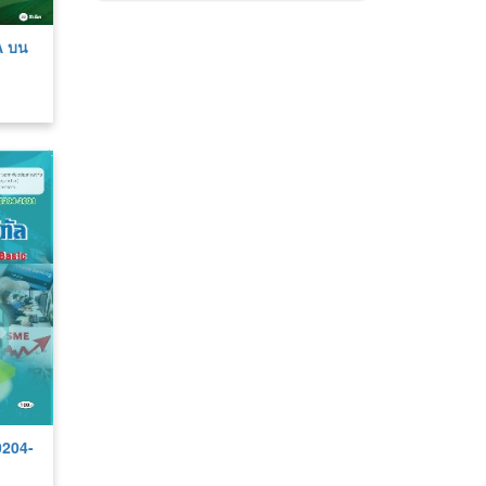
A บน
30204-