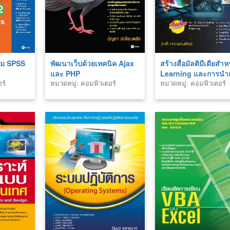
กรม SPSS
พัฒนาเว็บด้วยเทคนิค Ajax
สร้างสื่อมัลติมีเดียสำห
และ PHP
Learning และการนำ
ร์
หมวดหมู่: คอมพิวเตอร์
หมวดหมู่: คอมพิวเตอร์
แบบมืออาชีพ