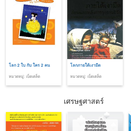
โลก 2 ใบ กับ ใคร 2 คน
โลกภายใต้เงามืด
หมวดหมู่: เบ็ดเตล็ด
หมวดหมู่: เบ็ดเตล็ด
เศรษฐศาสตร์