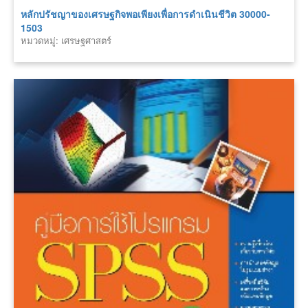
หลักปรัชญาของเศรษฐกิจพอเพียงเพื่อการดำเนินชีวิต 30000-
1503
หมวดหมู่: เศรษฐศาสตร์