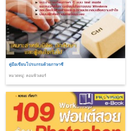
คู่มือเขียนโปรแกรมด้วยภาษาซี
หมวดหมู่: คอมพิวเตอร์