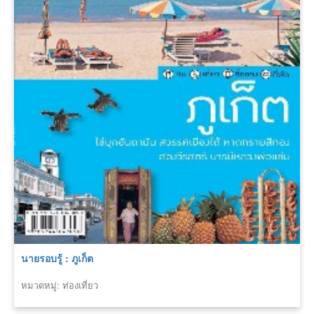
นายรอบรู้ : ภูเก็ต
หมวดหมู่: ท่องเที่ยว