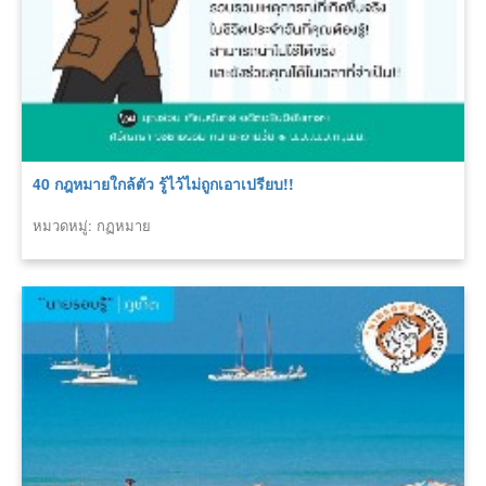
40 กฎหมายใกล้ตัว รู้ไว้ไม่ถูกเอาเปรียบ!!
หมวดหมู่: กฏหมาย