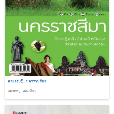
นายรอบรู้ : นครราชสีมา
หมวดหมู่: ท่องเที่ยว