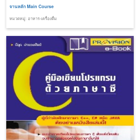
จานหลัก Main Course
หมวดหมู่: อาหาร-เครื่องดื่ม