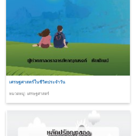
เศรษฐศาสตร์ในชีวิตประจำวัน
หมวดหมู่: เศรษฐศาสตร์