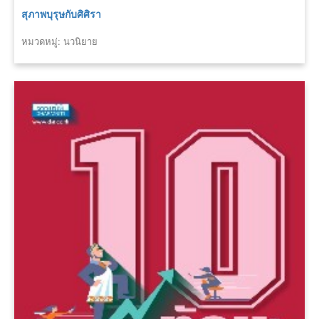
สุภาพบุรุษกับศิศิรา
หมวดหมู่: นวนิยาย