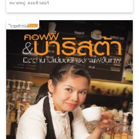
หมวดหมู่: คอมพิวเตอร์