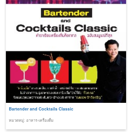
Bartender and Cocktails Classic
หมวดหมู่: อาหาร-เครื่องดื่ม