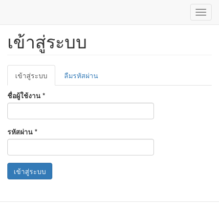
Toggl
navig
เข้าสู่ระบบ
ข้าม
ไป
ยัง
เนื้อหา
Primary
หลัก
เข้าสู่ระบบ
(แท็บ
ลืมรหัสผ่าน
tabs
ปัจจุบัน)
ชื่อผู้ใช้งาน
*
รหัสผ่าน
*
เข้าสู่ระบบ