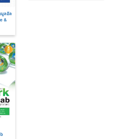
อมูลอัล
re &
ab