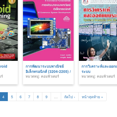
roid
การพัฒนาระบบพาณิชย์
การวิเคราะห์และออก
อิเล็กทรอนิกส์ (3204-2205) /
ระบบ
ร์
หมวดหมู่: คอมพิวเตอร์
หมวดหมู่: คอมพิวเตอร์
การพาณิชย์อิเล็กทรอนิกส์
(05-052-205) E-Commerce
+ PHP
4
5
6
7
8
9
…
ถัดไป ›
หน้าสุดท้าย »