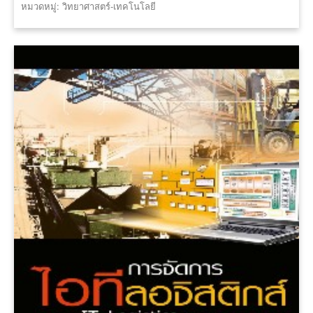
หมวดหมู่: วิทยาศาสตร์-เทคโนโลยี