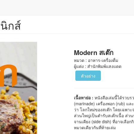
นิกส์
Modern สเต๊ก
หมวด : อาหาร-เครื่องดื่ม
ผู้แต่ง : สำนักพิมพ์แสงแดด
ตัวอย่าง
เนื้อหาย่อ :
หนังสือเล่มนี้ได้รวบร
(marinade) เครื่องพอก (rub) และ
ว่า โลกใหม่ของสเต๊ก โดยเฉพาะ
ส่วนใหญ่เป็นตำรับสเต๊กเนื้อ ส่ว
จานเคียง (side dish) ที่อาจเลือ
หมวดเดียวกันที่ท้ายเล่ม