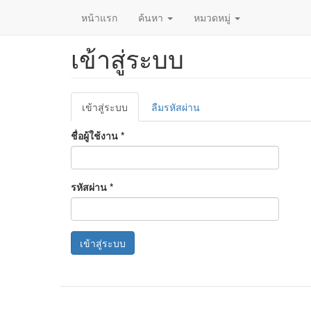
หน้าแรก
ค้นหา
หมวดหมู่
เข้าสู่ระบบ
ข้าม
ไป
ยัง
เนื้อหา
Primary
หลัก
เข้าสู่ระบบ
(แท็บ
ลืมรหัสผ่าน
tabs
ปัจจุบัน)
ชื่อผู้ใช้งาน
*
รหัสผ่าน
*
เข้าสู่ระบบ