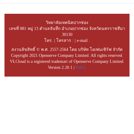
วิทยาลัยเทคนิคปากช่อง
เลขที่ 881 หมู่ 13 ตำบลจันทึก อำเภอปากช่อง จังหวัดนครราชสีมา
30130
โทร. | โทรสาร : | e-mail :
สงวนลิขสิทธิ์ © พ.ศ. 2557-2564 โดย บริษัท โอเพ่นเซิร์ฟ จำกัด
Copyright 2021 Openserve Company Limited. All rights reserved.
VLCloud is a registered trademart of Openserve Company Limited.
Version 2.20.1 |
Policy