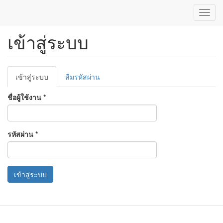
Toggl
navig
เข้าสู่ระบบ
ข้าม
ไป
ยัง
เนื้อหา
Primary
หลัก
เข้าสู่ระบบ
(แท็บ
ลืมรหัสผ่าน
tabs
ปัจจุบัน)
ชื่อผู้ใช้งาน
*
รหัสผ่าน
*
เข้าสู่ระบบ