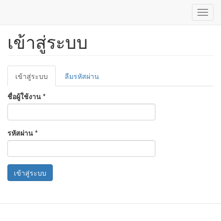
Toggl
navig
เข้าสู่ระบบ
ข้าม
ไป
ยัง
เนื้อหา
Primary
หลัก
เข้าสู่ระบบ
(แท็บ
ลืมรหัสผ่าน
tabs
ปัจจุบัน)
ชื่อผู้ใช้งาน
*
รหัสผ่าน
*
เข้าสู่ระบบ