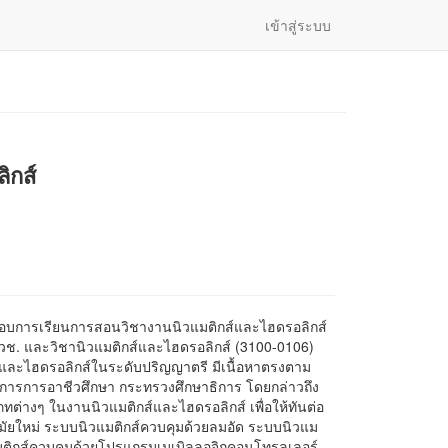
เข้าสู่ระบบ
ิกส์
ะกอบการเรียนการสอนวิชางานนิวแมติกส์และไฮดรอลิกส์
ปวช. และวิชานิวแมติกส์และไฮดรอลิกส์ (3100-0106)
และไฮดรอลิกส์ในระดับปริญญาตรี มีเนื้อหาตรงตาม
ารการอาชีวศึกษา กระทรวงศึกษาธิการ โดยกล่าวถึง
างๆ ในงานนิวแมติกส์และไฮดรอลิกส์ เพื่อให้ทันต่อ
ัยใหม่ ระบบนิวแมติกส์ควบคุมด้วยลมอัด ระบบนิวแม
แมติกส์ควบคุมด้วยโปรแกรมเมเบิลลอจิกคอนโทรลเลอร์