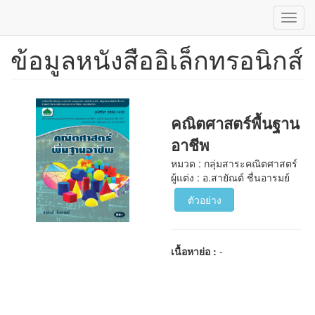
Toggl
navig
ข้อมูลหนังสืออิเล็กทรอนิกส์
ข้าม
ไป
ยัง
เนื้อหา
หลัก
คณิตศาสตร์พื้นฐาน
อาชีพ
หมวด : กลุ่มสาระคณิตศาสตร์
ผู้แต่ง : อ.สายัณต์ ชื่นอารมย์
ตัวอย่าง
เนื้อหาย่อ :
-