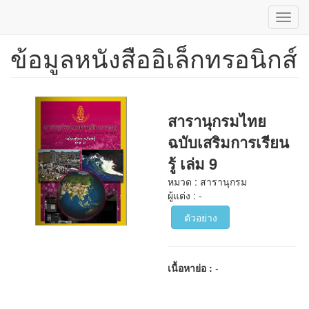
Toggl
navig
ข้อมูลหนังสืออิเล็กทรอนิกส์
ข้าม
ไป
ยัง
เนื้อหา
หลัก
สารานุกรมไทย
ฉบับเสริมการเรียน
รู้ เล่ม 9
หมวด : สารานุกรม
ผู้แต่ง : -
ตัวอย่าง
เนื้อหาย่อ :
-